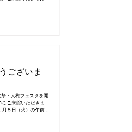
「やっぱり迫力ある
ただきました。...
うございま
化祭・人権フェスタを開
に ご来館いただきま
１月８日（火）の午前
、ぜひお立 ち寄りく