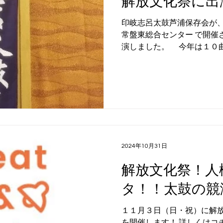
解放文化祭に出
印岐志呂太鼓芦浦保存会が、
常盤東総合センター で開催
演しました。 今年は１０
う長丁場でしたが、和太鼓
師の愛美勝仁先生にサポー
やりきってくれました。...
2024年10月31日
解放文化祭！人
タ！！太鼓の競
１１月３日（日・祝）に解
を開催します！ 詳しくはコ