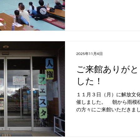
サポートしていただきながら
り、初披露の曲ありで、メ
趣味講座
宿泊研修
ありましたが、たくさんの
した。 ご来館していただ
年もよかったよ！」「感動
だき、メンバーの励みにな
がとうございました！
2025年11月4日
ご来館ありがと
した！
１１月３日（月）に解放文
催しました。 朝から雨模
の方々にご来館いただきま
ざいました！