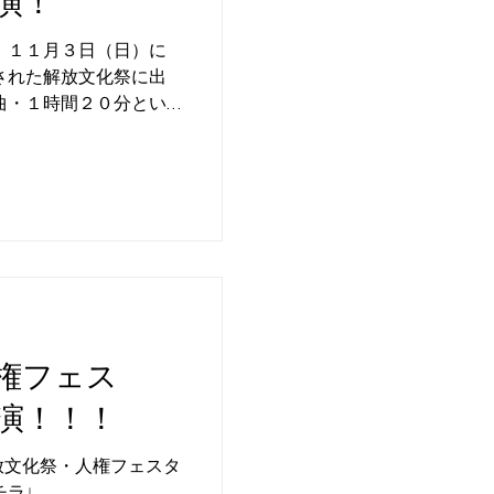
演！
 １１月３日（日）に
された解放文化祭に出
曲・１時間２０分とい
集団鼓鐵・和太鼓教室講
トしていただきながら、
権フェス
演！！！
放文化祭・人権フェスタ
チラ↓