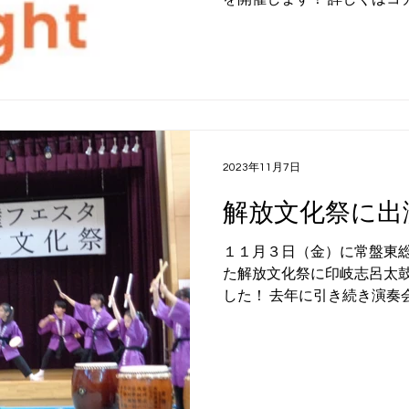
2023年11月7日
解放文化祭に出
１１月３日（金）に常盤東
た解放文化祭に印岐志呂太
した！ 去年に引き続き演奏
せていただきました。 講師
鐵”の愛美勝仁先生にもご出
た皆様に熱い熱い演奏をお届け