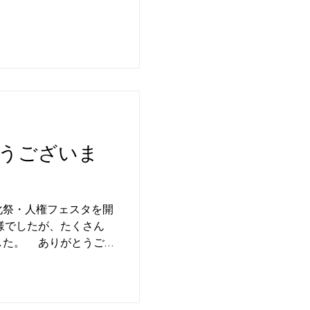
、曲の間にはMCあ
ンバーたちも少し緊張が
方々にお聴きいただけま
いたみなさんには「今
した！」などの声もいた
っております。 あり
うございま
化祭・人権フェスタを開
様でしたが、たくさん
した。 ありがとうご