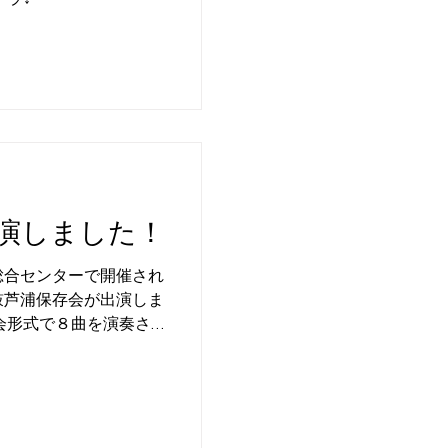
演しました！
総合センターで開催され
鼓芦浦保存会が出演しま
会形式で８曲を演奏さ
である和太鼓集団“鼓
演いただき、来館され
できたと思います...