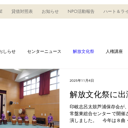
E
貸借対照表
お知らせ
NPO活動報告
ハート＆ラ
おしらせ
センターニュース
解放文化祭
人権講座
人権フェスタ
えいご・英語_教室
生け花教室
2025年11月4日
解放文化祭に出
教室
キッズハウス
デイサービス事業
学びの教室
印岐志呂太鼓芦浦保存会が、
常盤東総合センター で開催
フリーマーケット
担い手育成セミナー
小ベース
演しました。 今年は８曲
和太鼓集団鼓鐵・和太鼓教