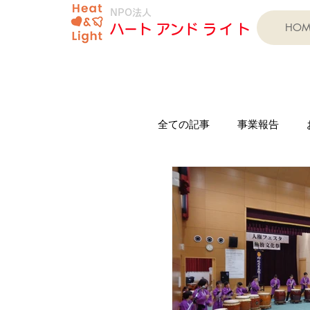
NPO法人
HOM
​ハート アンド
ライト
全ての記事
事業報告
印岐志呂太鼓芦浦保存会
子育て支援事業
習字
学びの教室（テスト対策）