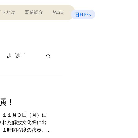
イトとは
事業紹介
More
旧HPへ
歩゜歩゜
うどん屋さん
演！
 １１月３日（月）に
された解放文化祭に出
アップ
・１時間程度の演奏。
室講師の愛美勝仁先生に