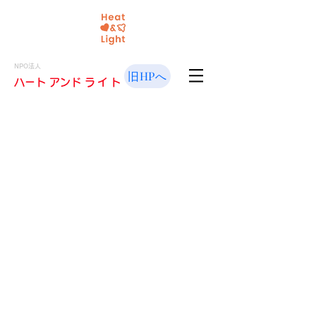
NPO法人
旧HPへ
​ハート アンド
ライト