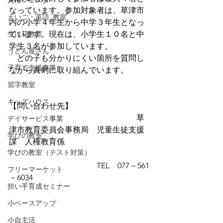
人権フェスタ
なっています。参加対象者は、草津市
えいご・英語_教室
内の小学４年生から中学３年生となっ
生け花教室
ています。現在は、小学生１０名と中
学生３名が参加しています。
うどん屋さん
　どの子も分かりにくい箇所を質問し
子育て支援事業
ながら真剣に取り組んでいます。
習字教室
キッズハウス
【問い合わせ先】
　　　　　　　　　　　　　　　　草
デイサービス事業
津市教育委員会事務局　児童生徒支援
学びの教室
課　人権教育係
学びの教室（テスト対策）
　　　　　　　　　　　TEL　077－561
フリーマーケット
－6034
担い手育成セミナー
小ベースアップ
小自主活