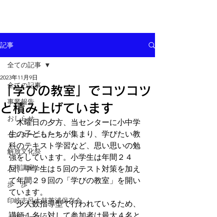
記事
全ての記事
2023年11月9日
全ての記事
「学びの教室」でコツコツ
事業報告
と積み上げています
おしらせ
　木曜日の夕方、当センターに小中学
生の子どもたちが集まり、学びたい教
センターニュース
科のテキスト学習など、思い思いの勉
解放文化祭
強をしています。小学生は年間２４
人権講座
回、中学生は５回のテスト対策を加え
て年間２９回の「学びの教室」を開い
歩゜歩゜
ています。
印岐志呂太鼓芦浦保存会
　少人数指導型で行われているため、
講師１名に対して参加者は最大４名と