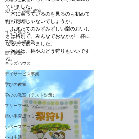
人権フェスタ
ていました。
えいご・英語_教室
　木に実っているのを見るのも初めて
生け花教室
だったんじゃないでしょうか。
　もぎたてのみずみずしい梨のおいし
うどん屋さん
さは格別で、みんなでおなかが一杯に
子育て支援事業
なるまで食べました。
　次回は、桃やぶどう狩りもいいです
習字教室
ね。
キッズハウス
デイサービス事業
学びの教室
学びの教室（テスト対策）
フリーマーケット
担い手育成セミナー
小ベースアップ
小自主活