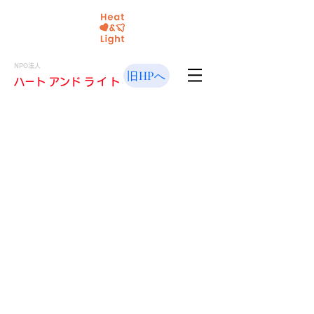
NPO法人
旧HPへ
​ハート アンド
ライト