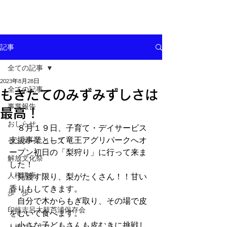
記事
全ての記事
2023年8月28日
全ての記事
もぎたてのみずみずしさは
事業報告
最高！
おしらせ
　８月１９日、子育て・デイサービス
支援事業として竜王アグリパークへオ
センターニュース
ープン初日の「梨狩り」に行って来ま
解放文化祭
した！
人権講座
　見渡す限り、梨がたくさん！！甘い
香りもしてきます。
歩゜歩゜
　自分で木からもぎ取り、その場で皮
印岐志呂太鼓芦浦保存会
をむいて食べます。
　小さな子どもさんも皮むきに挑戦し