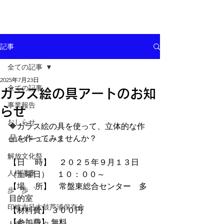
記事
全ての記事
2025年7月23日
全ての記事
ガラス絵の具アートのお知
事業報告
らせ
おしらせ
🔶ガラス絵の具を使って、立体的な作
品を作ってみませんか？
センターニュース
解放文化祭
【日 　時】　２０２５年９月１３日
人権講座
（土曜日）　１０：００～
【場　 所】　常盤東総合センター　多
歩゜歩゜
目的室
印岐志呂太鼓芦浦保存会
【材料費】 ３００円  
【参加費】 無料