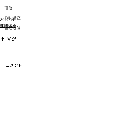
研修
趣味講座
おしらせ
趣味講座
宿泊研修
コメント
コメントを追加…
NPO法人
ハートアン
ドライト
​ハート &
ライト