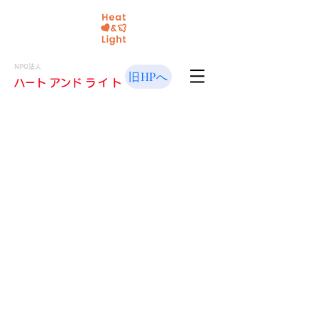
NPO法人
旧HPへ
​ハート アンド
ライト