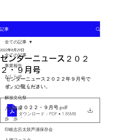
記事
全ての記事
2022年8月29日
全ての記事
センターニュース２０２
事業報告
２・９月号
おしらせ
センターニュース２０２２年９月号で
す。ご覧ください。
センターニュース
解放文化祭
２０２２・９月号
.pdf
人権講座
ダウンロード：PDF • 1.85MB
歩゜歩゜
印岐志呂太鼓芦浦保存会