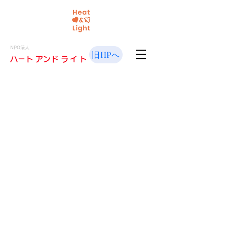
NPO法人
旧HPへ
​ハート アンド
ライト