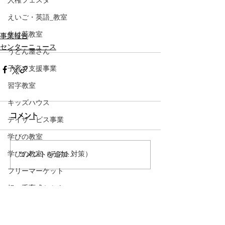
人権フェスタ
えいご・英語_教室
生け花教室
事業報告
センターニュース
うどん屋さん
子育て支援事業
習字教室
キッズハウス
コメント
デイサービス事業
学びの教室
学びの教室（テスト対策）
コメントを追加…
フリーマーケット
担い手育成セミナー
NPO法人
ハートアン
ドライト
小ベースアップ
​ハート &
ライト
小自主活