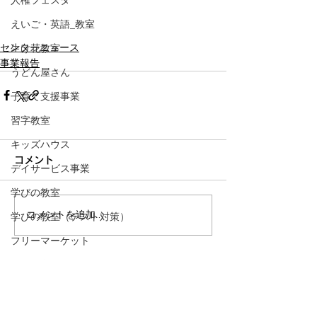
人権フェスタ
えいご・英語_教室
センターニュース
生け花教室
事業報告
うどん屋さん
子育て支援事業
習字教室
キッズハウス
コメント
デイサービス事業
学びの教室
コメントを追加…
学びの教室（テスト対策）
フリーマーケット
担い手育成セミナー
NPO法人
ハートアン
ドライト
小ベースアップ
​ハート &
ライト
小自主活