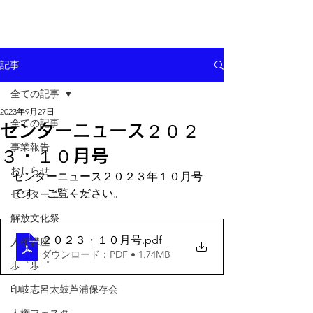
記事
全ての記事
2023年9月27日
全ての記事
センターニュース２０２
事業報告
３・１０月号
おしらせ
センターニュース２０２３年１０月号
です。ご覧ください。
センターニュース
解放文化祭
２０２３・１０月号
.pdf
人権講座
ダウンロード：PDF • 1.74MB
歩゜歩゜
印岐志呂太鼓芦浦保存会