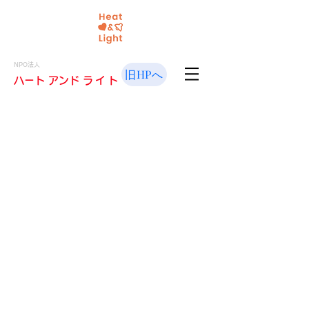
NPO法人
旧HPへ
​ハート アンド
ライト