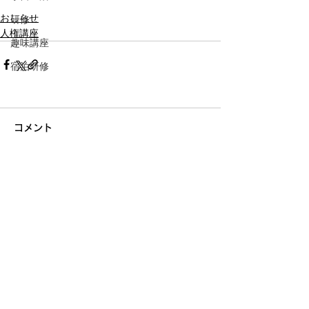
おしらせ
研修
人権講座
趣味講座
宿泊研修
コメント
コメントを追加…
NPO法人
ハートアン
ドライト
​ハート &
ライト
〒525-0002 滋賀県草津市芦浦町70番地7