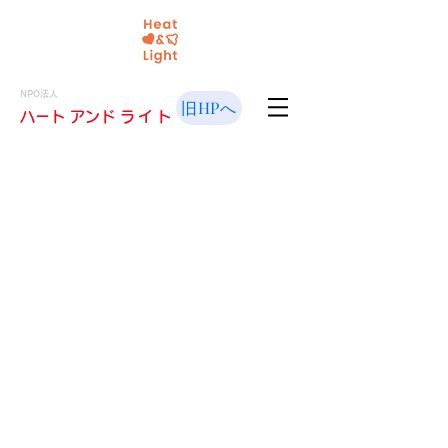
NPO法人
旧HPへ
​ハート アンド
ライト