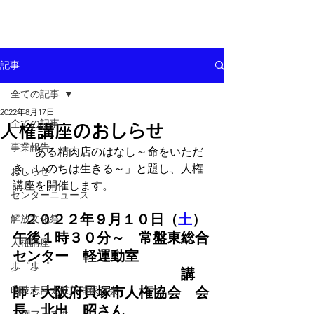
記事
全ての記事
2022年8月17日
全ての記事
人権講座のおしらせ
事業報告
　「ある精肉店のはなし～命をいただ
き、いのちは生きる～」と題し、人権
おしらせ
講座を開催します。
センターニュース
２０２２年９月１０日（
土
）
解放文化祭
午後１時３０分～　常盤東総合
人権講座
センター　軽運動室
歩゜歩゜
講
印岐志呂太鼓芦浦保存会
師：大阪府貝塚市人権協会　会
長　北出　昭さん