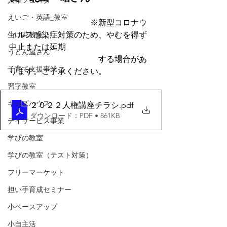
人権フェスタ
えいご・英語_教室
　　　　　　　　　　※新型コロナウ
生け花教室
ィルス感染症対策のため、やむを得ず
中止または延期
うどん屋さん
　　　　　　　　　　　する場合があ
子育て支援事業
ります。ご了承ください。
習字教室
キッズハウス
２０２２人権講座チラシ
.pdf
ダウンロード：PDF • 861KB
デイサービス事業
学びの教室
学びの教室（テスト対策）
フリーマーケット
担い手育成セミナー
小ベースアップ
小自主活