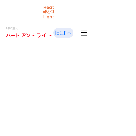
NPO法人
旧HPへ
​ハート アンド
ライト