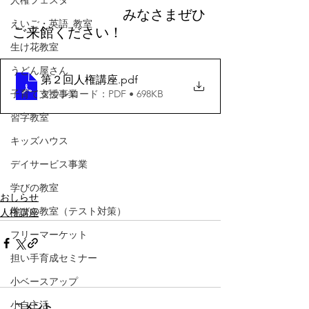
人権フェスタ
みなさまぜひ
えいご・英語_教室
ご来館ください！
生け花教室
うどん屋さん
第２回人権講座
.pdf
ダウンロード：PDF • 698KB
子育て支援事業
習字教室
キッズハウス
デイサービス事業
学びの教室
おしらせ
学びの教室（テスト対策）
人権講座
フリーマーケット
担い手育成セミナー
小ベースアップ
小自主活
コメント