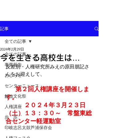
記事
全ての記事
2024年2月29日
全ての記事
今を生きる高校生は…
事業報告
反差別・人権研究所みえの原田朋記さ
んをお迎えして、
おしらせ
センターニュース
第２回人権講座を開催しま
解放文化祭
す。
２０２４年３月２３日
人権講座
（土）１３：３０～　常盤東総
歩゜歩゜
合センター軽運動室
印岐志呂太鼓芦浦保存会