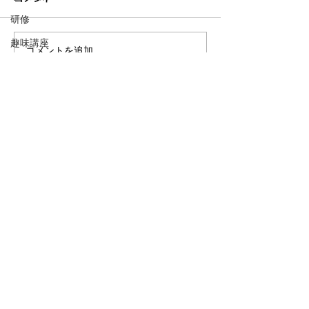
研修
趣味講座
コメントを追加…
宿泊研修
NPO法人
ハートアン
ドライト
​ハート &
ライト
〒525-0002 滋賀県草津市芦浦町70番地7
TEL
(077)568-0224
FAX
(077)568-0220
(常盤東総合セン
ター内)
E-mail
tokiwapc10@eco.ocn.ne.jp
© 2021 by HEAT & LIGHT