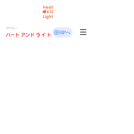
NPO法人
旧HPへ
​ハート アンド
ライト