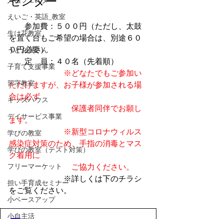
センター
人権フェスタ
えいご・英語_教室
　　参加費：５００円（ただし、太鼓
生け花教室
を置く台もご希望の場合は、別途６０
０円必要）
うどん屋さん
　　定　員：４０名（先着順）
子育て支援事業
※どなたでもご参加い
習字教室
ただけますが、お子様が参加される場
合は必ず
キッズハウス
　　　　　　　　保護者同伴でお願し
デイサービス事業
ます。
※新型コロナウィルス
学びの教室
感染症対策のため、手指の消毒とマス
学びの教室（テスト対策）
ク着用に
フリーマーケット
　　　　　　　　ご協力ください。
　　　　　　　※詳しくは下のチラシ
担い手育成セミナー
をご覧ください。
小ベースアップ
小自主活