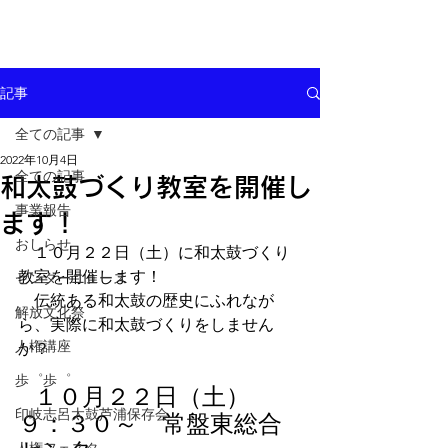
記事
全ての記事
2022年10月4日
全ての記事
和太鼓づくり教室を開催し
事業報告
ます！
おしらせ
　１０月２２日（土）に和太鼓づくり
教室を開催します！
センターニュース
　伝統ある和太鼓の歴史にふれなが
解放文化祭
ら、実際に和太鼓づくりをしません
人権講座
か？
歩゜歩゜
１０月２２日（土）　
印岐志呂太鼓芦浦保存会
９：３０～　常盤東総合