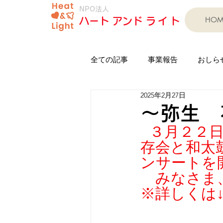
NPO法人
HOM
​ハート アンド
ライト
全ての記事
事業報告
おしら
2025年2月27日
印岐志呂太鼓芦浦保存会
人
～弥生 
３月２２
子育て支援事業
習字教室
存会と和太
ンサートを
　みなさま
フリーマーケット
担い手育
※詳しくは