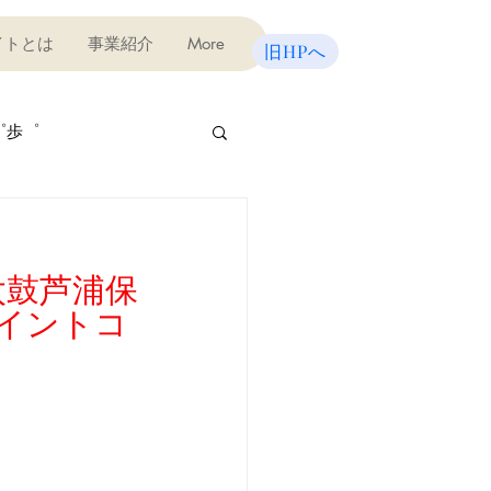
イトとは
事業紹介
More
旧HPへ
゜歩゜
屋さん
太鼓芦浦保
びの教室（テスト対策）
イントコ
味講座
宿泊研修