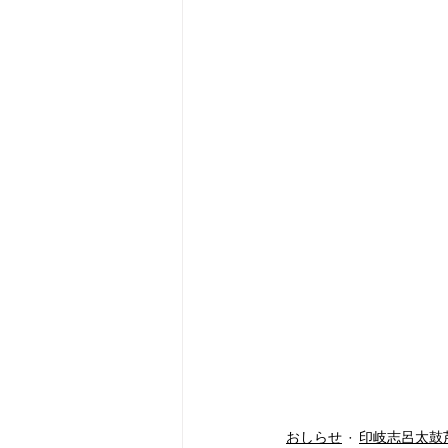
おしらせ
印岐志呂太鼓