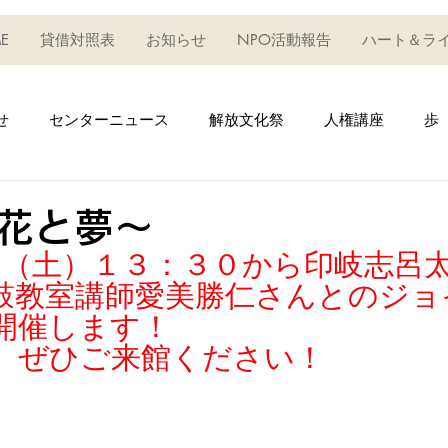
E
貸借対照表
お知らせ
NPO活動報告
ハート＆ラ
せ
センターニュース
解放文化祭
人権講座
歩
権フェスタ
えいご・英語_教室
生け花教室
うどん
花と夢～
日（土）１３：３０から印岐志呂
キッズハウス
デイサービス事業
学びの教室
学
鼓教室講師愛美勝仁さんとのジョ
開催します！
、ぜひご来館ください！
成セミナー
小ベースアップ
小自主活
研修
趣
↓