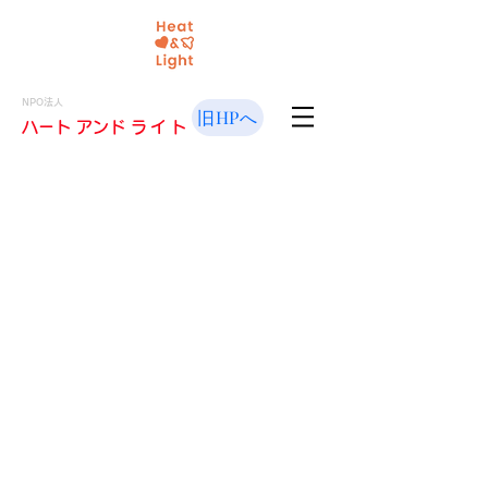
NPO法人
旧HPへ
​ハート アンド
ライト