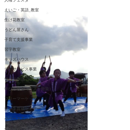
人権フェスタ
えいご・英語_教室
生け花教室
うどん屋さん
子育て支援事業
習字教室
キッズハウス
デイサービス事業
学びの教室
学びの教室（テスト対策）
フリーマーケット
担い手育成セミナー
小ベースアップ
小自主活