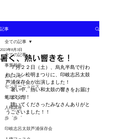
記事
全ての記事
2023年8月3日
全ての記事
暑く、熱い響きを！
事業報告
　７月２２日（土）、烏丸半島で行わ
れたヨシ松明まつりに、印岐志呂太鼓
おしらせ
芦浦保存会が出演しました！
センターニュース
　暑い中、熱い和太鼓の響きをお届け
解放文化祭
しました！
　聴いてくださったみなさんありがと
人権講座
うございました！！
歩゜歩゜
印岐志呂太鼓芦浦保存会