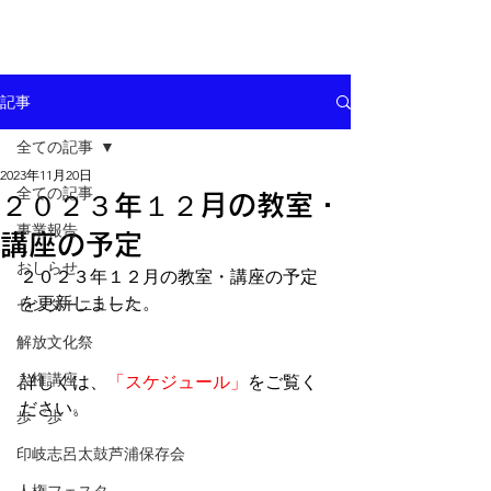
記事
全ての記事
2023年11月20日
全ての記事
２０２３年１２月の教室・
事業報告
講座の予定
おしらせ
２０２３年１２月の教室・講座の予定
を更新しました。
センターニュース
解放文化祭
人権講座
詳しくは、
「スケジュール」
をご覧く
ださい。
歩゜歩゜
印岐志呂太鼓芦浦保存会