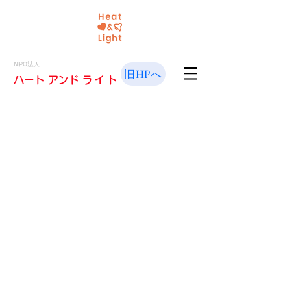
NPO法人
旧HPへ
​ハート アンド
ライト