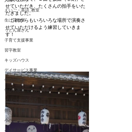
人権フェスタ
せていただき、たくさんの拍手をいた
えいご・英語_教室
だきました。
生け花教室
　これからもいろいろな場所で演奏さ
せていただけるよう練習していきま
うどん屋さん
す！
子育て支援事業
習字教室
キッズハウス
デイサービス事業
学びの教室
学びの教室（テスト対策）
フリーマーケット
担い手育成セミナー
小ベースアップ
小自主活