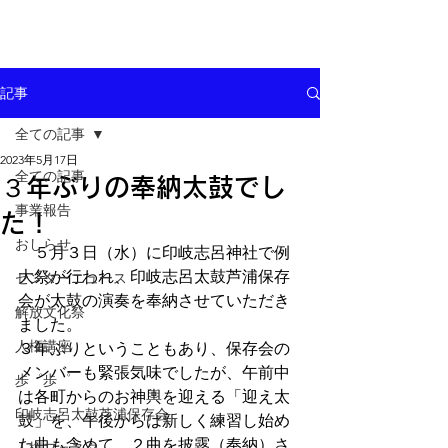
記事
全ての記事
2023年5月17日
全ての記事
３年ぶりの奉納太鼓でし
事業報告
た！
おしらせ
　５月３日（水）に印岐志呂神社で例
大祭が行われ、印岐志呂太鼓芦浦保存
センターニュース
会が太鼓の演奏を奉納させていただき
解放文化祭
ました。
人権講座
３年ぶりということもあり、保存会の
メンバーも緊張気味でしたが、午前中
歩゜歩゜
は各町からのお神輿を迎える「迎え太
印岐志呂太鼓芦浦保存会
鼓」を、午後からは新しく練習し始め
た曲も含めて、２曲を披露（奉納）さ