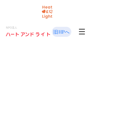
NPO法人
旧HPへ
​ハート アンド
ライト