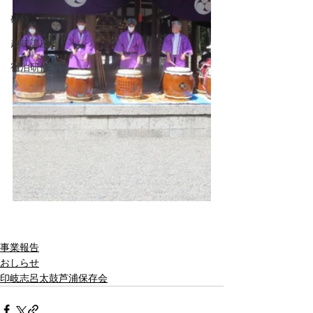
研修
趣味講座
宿泊研修
事業報告
おしらせ
印岐志呂太鼓芦浦保存会