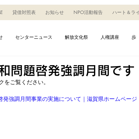
E
貸借対照表
お知らせ
NPO活動報告
ハート＆ラ
せ
センターニュース
解放文化祭
人権講座
歩
権フェスタ
えいご・英語_教室
生け花教室
うどん
和問題啓発強調月間です
クをご覧ください。
キッズハウス
デイサービス事業
学びの教室
学
発強調月間事業の実施について｜滋賀県ホームページ (shiga
成セミナー
小ベースアップ
小自主活
研修
趣