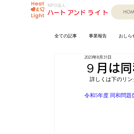
NPO法人
HOM
​ハート アンド
ライト
全ての記事
事業報告
おしら
2023年8月31日
印岐志呂太鼓芦浦保存会
人
９月は同
　詳しくは下のリン
子育て支援事業
習字教室
令和5年度 同和問題啓
フリーマーケット
担い手育