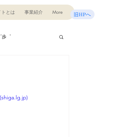
イトとは
事業紹介
More
旧HPへ
゜歩゜
屋さん
びの教室（テスト対策）
.lg.jp)
味講座
宿泊研修