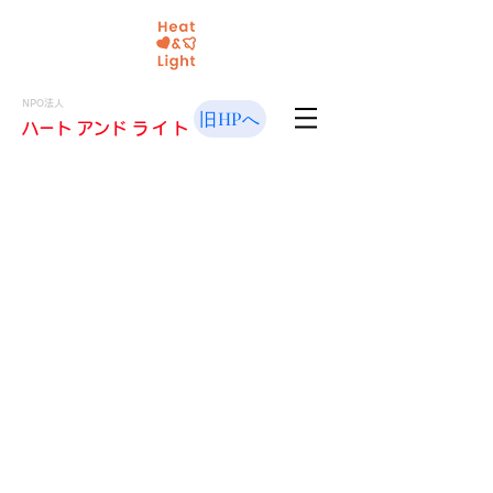
NPO法人
旧HPへ
​ハート アンド
ライト