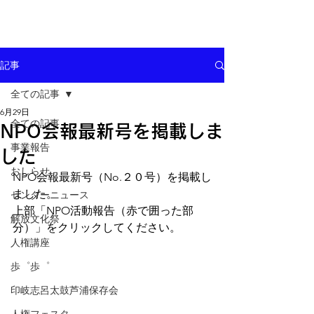
記事
全ての記事
6月29日
全ての記事
NPO会報最新号を掲載しま
事業報告
した
おしらせ
NPO会報最新号（No.２０号）を掲載し
ました。
センターニュース
上部「NPO活動報告（赤で囲った部
解放文化祭
分）」をクリックしてください。
人権講座
歩゜歩゜
印岐志呂太鼓芦浦保存会