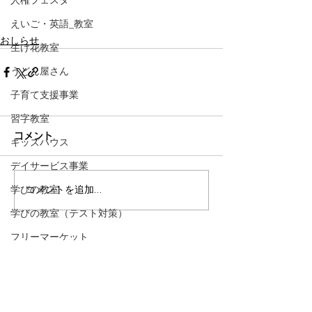
人権フェスタ
えいご・英語_教室
おしらせ
生け花教室
うどん屋さん
子育て支援事業
習字教室
コメント
キッズハウス
デイサービス事業
学びの教室
コメントを追加…
学びの教室（テスト対策）
フリーマーケット
NPO法人
ハートアン
ドライト
担い手育成セミナー
​ハート &
ライト
小ベースアップ
〒525-0002 滋賀県草津市芦浦町70番地7
小自主活