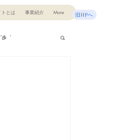
イトとは
事業紹介
More
旧HPへ
゜歩゜
屋さん
びの教室（テスト対策）
味講座
宿泊研修