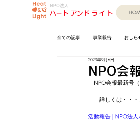
NPO法人
HOM
​ハート アンド
ライト
全ての記事
事業報告
おしら
2023年9月6日
印岐志呂太鼓芦浦保存会
人
NPO会
　NPO会報最新号（
子育て支援事業
習字教室
　　詳しくは・・・
フリーマーケット
担い手育
活動報告 | NPO法人ハー