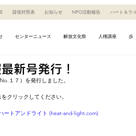
E
貸借対照表
お知らせ
NPO活動報告
ハート＆ラ
せ
センターニュース
解放文化祭
人権講座
歩
権フェスタ
えいご・英語_教室
生け花教室
うどん
報最新号発行！
No.１７）を発行しました。
キッズハウス
デイサービス事業
学びの教室
学
↓をクリックしてください。
成セミナー
小ベースアップ
小自主活
研修
趣
トアンドライト (heat-and-light.com)